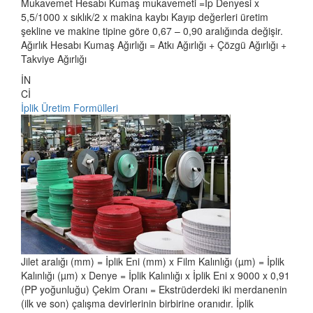
Mukavemet Hesabı Kumaş mukavemeti =İp Denyesi x
5,5/1000 x sıklık/2 x makina kaybı Kayıp değerleri üretim
şekline ve makine tipine göre 0,67 – 0,90 aralığında değişir.
Ağırlık Hesabı Kumaş Ağırlığı = Atkı Ağırlığı + Çözgü Ağırlığı +
Takviye Ağırlığı
İN
Cİ
İplik Üretim Formülleri
Jilet aralığı (mm) = İplik Eni (mm) x Film Kalınlığı (µm) = İplik
Kalınlığı (µm) x Denye = İplik Kalınlığı x İplik Eni x 9000 x 0,91
(PP yoğunluğu) Çekim Oranı = Ekstrüderdeki iki merdanenin
(ilk ve son) çalışma devirlerinin birbirine oranıdır. İplik